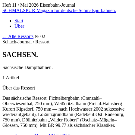
Heft 11 / Mai 2026
Eisenbahn-Journal
SCHMALSPUR
Magazin für deutsche Schmalspurbahnen.
Start
Über
← Alle Ressorts
№ 02
Schach-Journal / Ressort
SACHSEN
.
Sächsische Dampfbahnen.
1 Artikel
Über das Ressort
Das sächsische Ressort. Fichtelbergbahn (Cranzahl–
Oberwiesenthal, 750 mm), Weißeritztalbahn (Freital-Hainsberg–
Kurort Kipsdorf, 750 mm — nach Hochwasser 2002 sukzessive
wieder­aufgebaut), Lößnitzgrundbahn (Radebeul-Ost–Radeburg,
750 mm), Döllnitzbahn „Wilder Robert" (Oschatz–Mügeln–
Glossen, 750 mm). Mit BR 99.77 als sächsischer Klassiker.