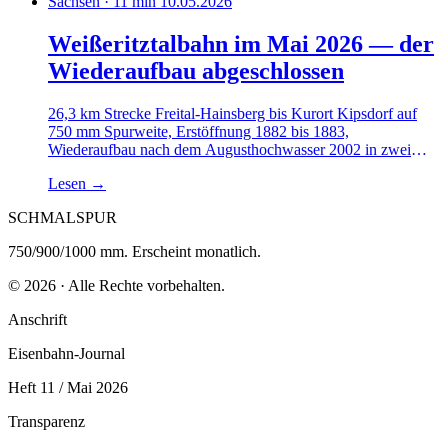
Sachsen · 11 min
10.05.2026
Weißeritztalbahn im Mai 2026 — der
Wiederaufbau abgeschlossen
26,3 km Strecke Freital-Hainsberg bis Kurort Kipsdorf auf
750 mm Spurweite, Erstöffnung 1882 bis 1883,
Wiederaufbau nach dem Augusthochwasser 2002 in zwei
Etappen bis 2017. Im aktuellen Mai 2026 voller Betrieb mit
Lesen
→
sechs Zugpaaren werktags und zehn am Wochenende,
Standard-Lok BR 99.77 mit 500 PS.
SCHMALSPUR
750/900/1000 mm. Erscheint monatlich.
© 2026 · Alle Rechte vorbehalten.
Anschrift
Eisenbahn-Journal
Heft 11 / Mai 2026
Transparenz